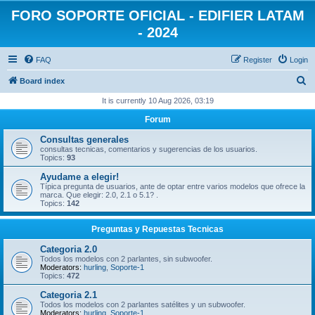
FORO SOPORTE OFICIAL - EDIFIER LATAM
- 2024
FAQ
Register
Login
S
Board index
e
It is currently 10 Aug 2026, 03:19
a
Forum
r
Consultas generales
c
consultas tecnicas, comentarios y sugerencias de los usuarios.
Topics:
93
h
Ayudame a elegir!
Típica pregunta de usuarios, ante de optar entre varios modelos que ofrece la
marca. Que elegir: 2.0, 2.1 o 5.1? .
Topics:
142
Preguntas y Repuestas Tecnicas
Categoria 2.0
Todos los modelos con 2 parlantes, sin subwoofer.
Moderators:
hurling
,
Soporte-1
Topics:
472
Categoria 2.1
Todos los modelos con 2 parlantes satélites y un subwoofer.
Moderators:
hurling
,
Soporte-1