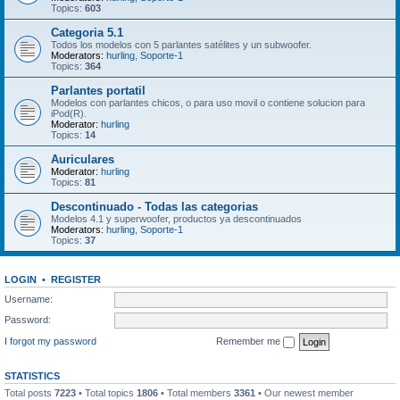
Topics:
603
Categoria 5.1
Todos los modelos con 5 parlantes satélites y un subwoofer.
Moderators:
hurling
,
Soporte-1
Topics:
364
Parlantes portatil
Modelos con parlantes chicos, o para uso movil o contiene solucion para
iPod(R).
Moderator:
hurling
Topics:
14
Auriculares
Moderator:
hurling
Topics:
81
Descontinuado - Todas las categorias
Modelos 4.1 y superwoofer, productos ya descontinuados
Moderators:
hurling
,
Soporte-1
Topics:
37
LOGIN
•
REGISTER
Username:
Password:
I forgot my password
Remember me
STATISTICS
Total posts
7223
• Total topics
1806
• Total members
3361
• Our newest member