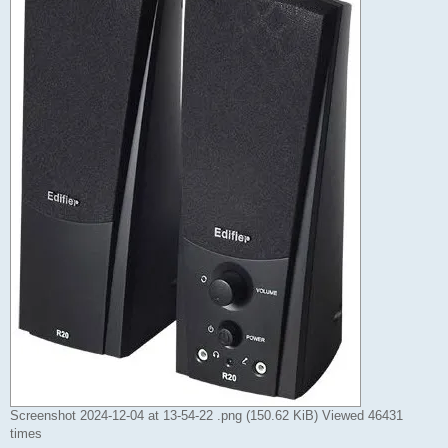
Screenshot 2024-12-04 at 13-54-22 .png (150.62 KiB) Viewed 46431
times