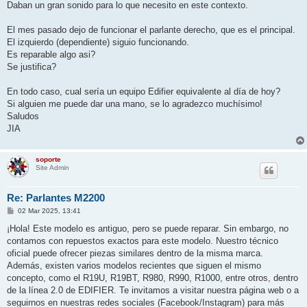
Daban un gran sonido para lo que necesito en este contexto.
El mes pasado dejo de funcionar el parlante derecho, que es el principal.
El izquierdo (dependiente) siguio funcionando.
Es reparable algo asi?
Se justifica?
En todo caso, cual sería un equipo Edifier equivalente al día de hoy?
Si alguien me puede dar una mano, se lo agradezco muchísimo!
Saludos
JIA
soporte
Site Admin
Re: Parlantes M2200
P
02 Mar 2025, 13:41
o
s
¡Hola! Este modelo es antiguo, pero se puede reparar. Sin embargo, no
t
contamos con repuestos exactos para este modelo. Nuestro técnico
oficial puede ofrecer piezas similares dentro de la misma marca.
Además, existen varios modelos recientes que siguen el mismo
concepto, como el R19U, R19BT, R980, R990, R1000, entre otros, dentro
de la línea 2.0 de EDIFIER. Te invitamos a visitar nuestra página web o a
seguirnos en nuestras redes sociales (Facebook/Instagram) para más