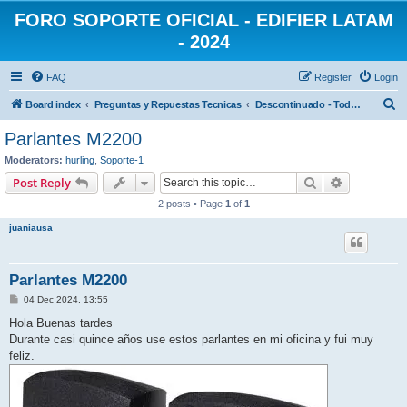
FORO SOPORTE OFICIAL - EDIFIER LATAM
- 2024
FAQ
Register
Login
S
Board index
Preguntas y Repuestas Tecnicas
Descontinuado - Todas las categorias
e
Parlantes M2200
a
Moderators:
hurling
,
Soporte-1
r
Search
Advanced s
Post Reply
c
2 posts • Page
1
of
1
h
juaniausa
Parlantes M2200
P
04 Dec 2024, 13:55
o
s
Hola Buenas tardes
t
Durante casi quince años use estos parlantes en mi oficina y fui muy
feliz.