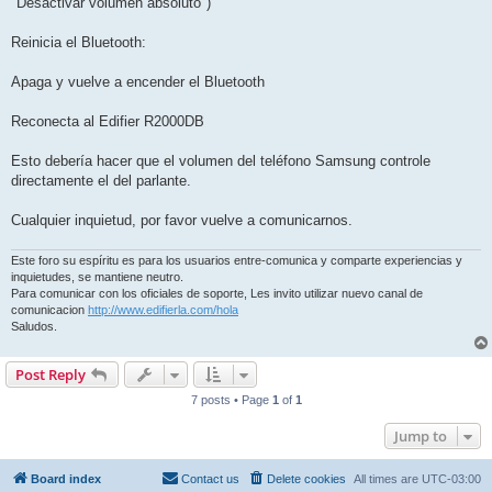
"Desactivar volumen absoluto")
Reinicia el Bluetooth:
Apaga y vuelve a encender el Bluetooth
Reconecta al Edifier R2000DB
Esto debería hacer que el volumen del teléfono Samsung controle
directamente el del parlante.
Cualquier inquietud, por favor vuelve a comunicarnos.
Este foro su espíritu es para los usuarios entre-comunica y comparte experiencias y
inquietudes, se mantiene neutro.
Para comunicar con los oficiales de soporte, Les invito utilizar nuevo canal de
comunicacion
http://www.edifierla.com/hola
Saludos.
Post Reply
7 posts • Page
1
of
1
Jump to
Board index
Contact us
Delete cookies
All times are
UTC-03:00