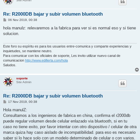
Site Admin
Re: R2000DB bajar y subir volumen bluetooth
P
06 Nov 2019, 00:38
o
s
hola manulz: relevaremos a la fabrica para ver si es normal eso y si tiene
t
solucion.
Este foro su espíritu es para los usuarios entre-comunica y comparte experiencias y
inquietudes, se mantiene neutro.
Para comunicar con los oficiales de soporte, Les invito utilizar nuevo canal de
comunicacion
http://www.edifierla.com/hola
Saludos.
soporte
Site Admin
Re: R2000DB bajar y subir volumen bluetooth
P
17 Nov 2019, 00:38
o
s
Hola manulZ:
t
Consultamos a los ingenieros de fabrica en china, confirma el r2000db
puede regular volumen desde celular enlazado via bluetooth, si en tu
caso no tiene exito, por favor intentar con otro dispositivo / celular de otra
marca quiza hay caso aislado de incompatibilidad. para eso es necesario
saber si lo hace solo con un modelo determinado de celular o con varios.