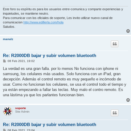
Este foro su espíritu es para los usuarios entre-comunica y comparte experiencias y
inquietudes, se mantiene neutro.
Para comunicar con los oficiales de soporte, Les invito utilizar nuevo canal de
comunicacion
http://www.edifierla.com/hola
Saludos.
manulz
Re: R2000DB bajar y subir volumen bluetooth
P
08 Feb 2021, 19:02
o
s
La verdad es una gran falla. por lo menos No funciona con iphone ni
t
samsung, los celulares más usados. Solo funciona con un iPad, gran
decepción. Además el control remoto es muy pequeño e incómodo de
usar. Como no funcionan los celulares, se usa el control todo el tiempo y
ya están empezando a fallar las teclas. Muy malo el contro remoto. Es
una lástima ya que los parlantes funcionan bien.
soporte
Site Admin
Re: R2000DB bajar y subir volumen bluetooth
P
08 Feb 2021, 23:04