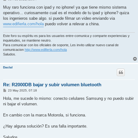
o
s
Muy raro funciona con ipad y no iphone! ya que tiene mismo sistema
t
operativo... curiosamente cual es el modelo de tu ipad y iphone? quiza
los ingenieros sabe algo. si puede filmar un video enviando via
www.edifierla.com/hola
puedo volver a relevar a china.
Este foro su espíritu es para los usuarios entre-comunica y comparte experiencias y
inquietudes, se mantiene neutro.
Para comunicar con los oficiales de soporte, Les invito utilizar nuevo canal de
comunicacion
http://www.edifierla.com/hola
Saludos.
Daclal
Re: R2000DB bajar y subir volumen bluetooth
P
23 May 2025, 07:18
o
s
Hola, me sucede lo mismo: conecto celulares Samsung y no puedo subir
t
ni bajar el volumen.
En cambio con la marca Motorola, si funciona.
¿Hay alguna solución? Es una falla importante.
Saludos