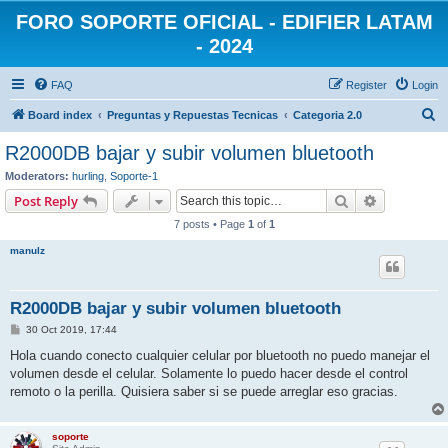
FORO SOPORTE OFICIAL - EDIFIER LATAM
- 2024
FAQ
Register
Login
S
Board index
Preguntas y Repuestas Tecnicas
Categoria 2.0
e
R2000DB bajar y subir volumen bluetooth
a
Moderators:
hurling
,
Soporte-1
r
Search
Advanced s
Post Reply
c
7 posts • Page
1
of
1
h
manulz
R2000DB bajar y subir volumen bluetooth
P
30 Oct 2019, 17:44
o
s
Hola cuando conecto cualquier celular por bluetooth no puedo manejar el
t
volumen desde el celular. Solamente lo puedo hacer desde el control
remoto o la perilla. Quisiera saber si se puede arreglar eso gracias.
soporte