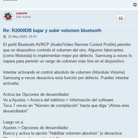
soporte
Site Admin
Re: R2000DB bajar y subir volumen bluetooth
P
23 May 2025, 15:27
o
s
El perfil Bluetooth AVRCP (Audio/Video Remote Control Profile) permite
t
que un dispositivo controle el volumen del otro. Algunos fabricantes
(como Motorola) lo implementan mejor por defecto. Samsung a veces lo
separa para permitir un rango de volumen más fino en el dispositivo.
Intentar activando el control absoluto de volumen (Absolute Volume)
Samsung a veces desactiva esta función por defecto. Puedes intentar
activarla:
Activa las Opciones de desarrollador:
Ve a Ajustes > Acerca del teléfono > Información del software
Toca 7 veces en "Número de compilación" hasta que diga “¡Ahora eres
desarrollador!”
Luego ve a:
Ajustes > Opciones de desarrollador
Busca y activa la opción "Habilitar volumen absoluto" (o desactiva