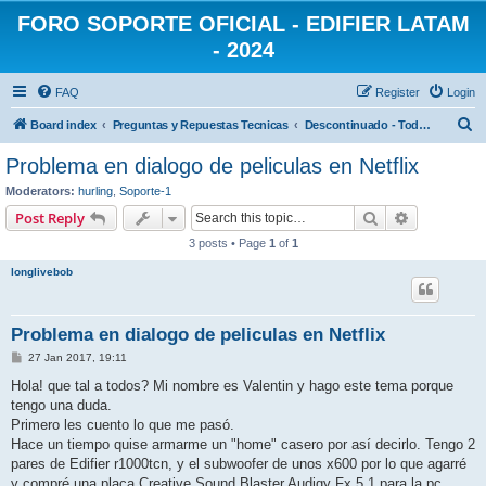
FORO SOPORTE OFICIAL - EDIFIER LATAM
- 2024
FAQ
Register
Login
S
Board index
Preguntas y Repuestas Tecnicas
Descontinuado - Todas las categorias
e
Problema en dialogo de peliculas en Netflix
a
Moderators:
hurling
,
Soporte-1
r
Search
Advanced s
Post Reply
c
3 posts • Page
1
of
1
h
longlivebob
Problema en dialogo de peliculas en Netflix
P
27 Jan 2017, 19:11
o
s
Hola! que tal a todos? Mi nombre es Valentin y hago este tema porque
t
tengo una duda.
Primero les cuento lo que me pasó.
Hace un tiempo quise armarme un "home" casero por así decirlo. Tengo 2
pares de Edifier r1000tcn, y el subwoofer de unos x600 por lo que agarré
y compré una placa Creative Sound Blaster Audigy Fx 5.1 para la pc.