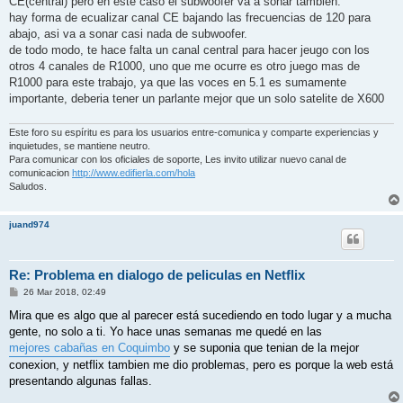
CE(central) pero en este caso el subwoofer va a sonar tambien.
hay forma de ecualizar canal CE bajando las frecuencias de 120 para
abajo, asi va a sonar casi nada de subwoofer.
de todo modo, te hace falta un canal central para hacer jeugo con los
otros 4 canales de R1000, uno que me ocurre es otro juego mas de
R1000 para este trabajo, ya que las voces en 5.1 es sumamente
importante, deberia tener un parlante mejor que un solo satelite de X600
Este foro su espíritu es para los usuarios entre-comunica y comparte experiencias y
inquietudes, se mantiene neutro.
Para comunicar con los oficiales de soporte, Les invito utilizar nuevo canal de
comunicacion
http://www.edifierla.com/hola
Saludos.
juand974
Re: Problema en dialogo de peliculas en Netflix
P
26 Mar 2018, 02:49
o
s
Mira que es algo que al parecer está sucediendo en todo lugar y a mucha
t
gente, no solo a ti. Yo hace unas semanas me quedé en las
mejores cabañas en Coquimbo
y se suponia que tenian de la mejor
conexion, y netflix tambien me dio problemas, pero es porque la web está
presentando algunas fallas.