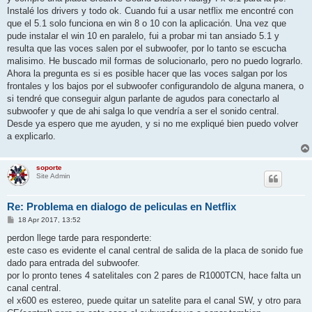
Instalé los drivers y todo ok. Cuando fui a usar netflix me encontré con
que el 5.1 solo funciona en win 8 o 10 con la aplicación. Una vez que
pude instalar el win 10 en paralelo, fui a probar mi tan ansiado 5.1 y
resulta que las voces salen por el subwoofer, por lo tanto se escucha
malisimo. He buscado mil formas de solucionarlo, pero no puedo lograrlo.
Ahora la pregunta es si es posible hacer que las voces salgan por los
frontales y los bajos por el subwoofer configurandolo de alguna manera, o
si tendré que conseguir algun parlante de agudos para conectarlo al
subwoofer y que de ahi salga lo que vendría a ser el sonido central.
Desde ya espero que me ayuden, y si no me expliqué bien puedo volver
a explicarlo.
soporte
Site Admin
Re: Problema en dialogo de peliculas en Netflix
P
18 Apr 2017, 13:52
o
s
perdon llege tarde para responderte:
t
este caso es evidente el canal central de salida de la placa de sonido fue
dado para entrada del subwoofer.
por lo pronto tenes 4 satelitales con 2 pares de R1000TCN, hace falta un
canal central.
el x600 es estereo, puede quitar un satelite para el canal SW, y otro para